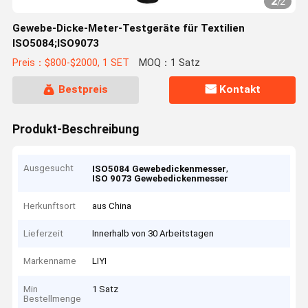
2
/
2
Gewebe-Dicke-Meter-Testgeräte für Textilien
ISO5084;ISO9073
Preis：$800-$2000, 1 SET
MOQ：1 Satz
Bestpreis
Kontakt
Produkt-Beschreibung
Ausgesucht
,
ISO5084 Gewebedickenmesser
ISO 9073 Gewebedickenmesser
Herkunftsort
aus China
Lieferzeit
Innerhalb von 30 Arbeitstagen
Markenname
LIYI
Min
1 Satz
Bestellmenge