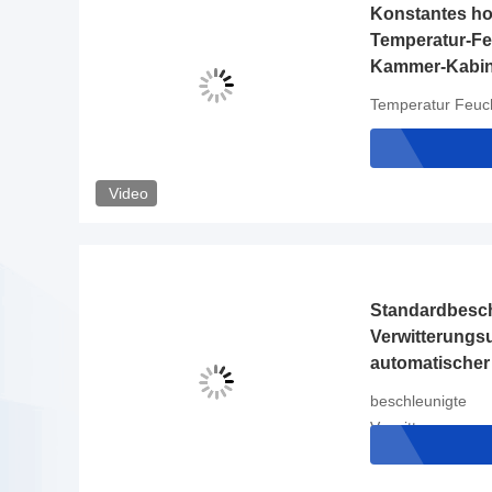
Konstantes ho
Temperatur-Feu
Kammer-Kabin
Temperatur Feuc
Video
Standardbesch
Verwitterungs
automatische
D4587 PID SS
beschleunigte
Verwitterungsuvp