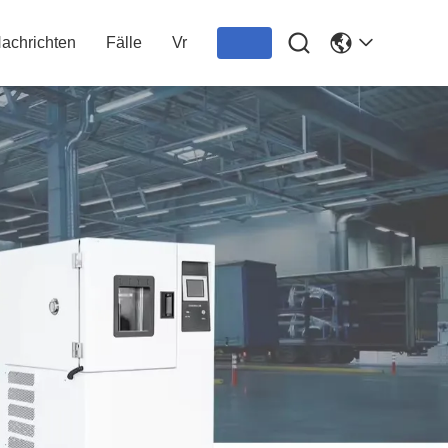

achrichten
Fälle
Vr