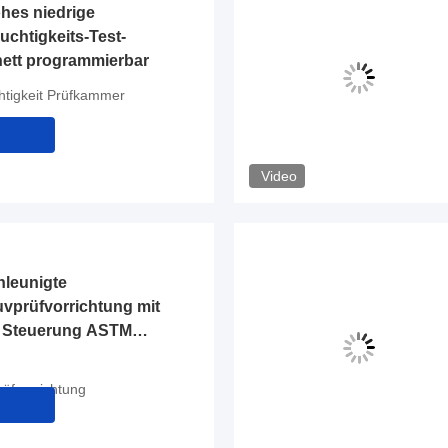
hes niedrige
chtigkeits-Test-
ett programmierbar
htigkeit Prüfkammer
Video
leunigte
uvprüfvorrichtung mit
r Steuerung ASTM
R
rüfvorrichtung