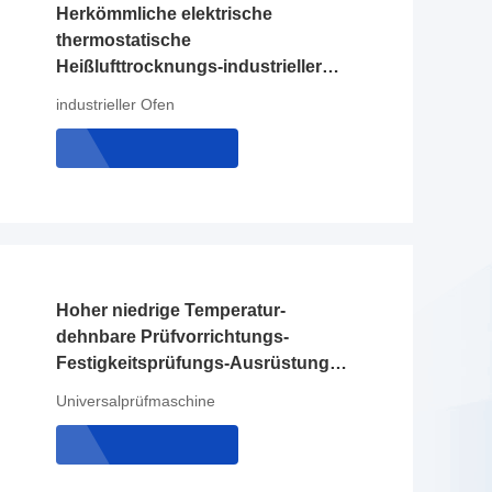
Herkömmliche elektrische
thermostatische
Heißlufttrocknungs-industrieller
Ofen mit SUS 304 Edelstahl
industrieller Ofen
Hoher niedrige Temperatur-
dehnbare Prüfvorrichtungs-
Festigkeitsprüfungs-Ausrüstungs-
Preis Liyi
Universalprüfmaschine