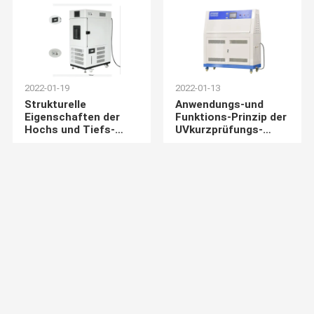
2022-01-19
2022-01-13
Strukturelle
Anwendungs-und
Eigenschaften der
Funktions-Prinzip der
Hochs und Tiefs-
UVkurzprüfungs-
Temperatur-Test-
Kammer
Kammer und etwas
Sicherheitshinweise
während des
Gebrauches
2022-01-13
2022-01-07
Anwendungs-und
Prinzip und
Funktions-Prinzip der
Eigenschaften des
UVkurzprüfungs-
Ofens
Kammer