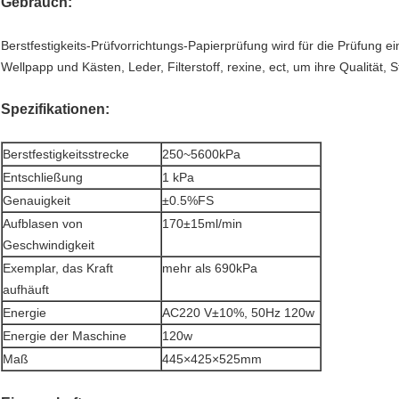
Gebrauch:
Berstfestigkeits-Prüfvorrichtungs-Papierprüfung wird für die Prüfung ei
Wellpapp und Kästen, Leder, Filterstoff, rexine, ect, um ihre Qualität
Spezifikationen:
Berstfestigkeitsstrecke
250~5600kPa
Entschließung
1 kPa
Genauigkeit
±0.5%FS
Aufblasen von
170±15ml/min
Geschwindigkeit
Exemplar, das Kraft
mehr als 690kPa
aufhäuft
Energie
AC220 V±10%, 50Hz 120w
Energie der Maschine
120w
Maß
445×425×525mm