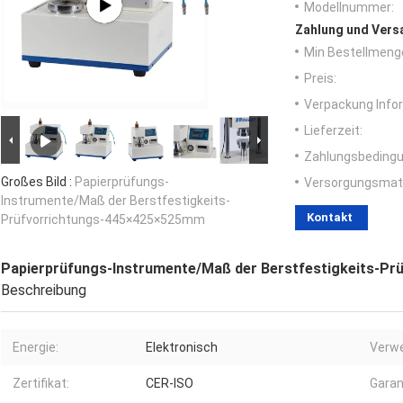
Modellnummer:
Zahlung und Vers
Min Bestellmeng
Preis:
Verpackung Info
Lieferzeit:
Zahlungsbedingu
Großes Bild :
Papierprüfungs-
Versorgungsmater
Instrumente/Maß der Berstfestigkeits-
Kontakt
Prüfvorrichtungs-445×425×525mm
Papierprüfungs-Instrumente/Maß der Berstfestigkeits-P
Beschreibung
Energie:
Elektronisch
Verw
Zertifikat:
CER-ISO
Garan