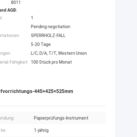
8011
and AGB:
e:
1
Pending negotiation
rmationen:
SPERRHOLZ-FALL
5-20 Tage
ngen:
L/C, D/A, T/T, Western Union
ial-Fähigkeit:
100 Stück pro Monat
rüfvorrichtungs-445×425×525mm
endung:
Papierprüfungs-Instrument
tie:
1-jährig