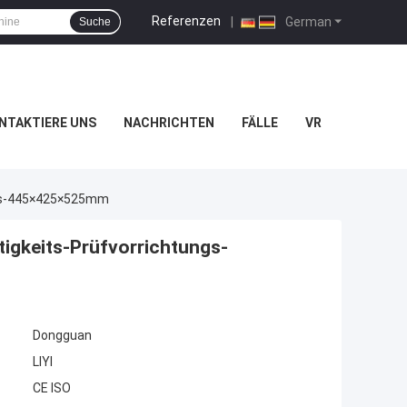
Referenzen
|
German
Suche
NTAKTIERE UNS
NACHRICHTEN
FÄLLE
VR
ngs-445×425×525mm
igkeits-Prüfvorrichtungs-
Dongguan
LIYI
CE ISO