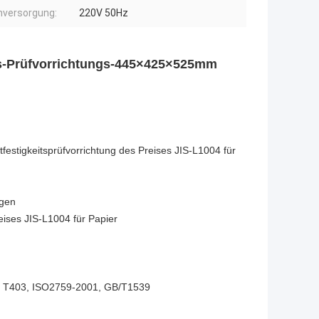
versorgung:
220V 50Hz
ts-Prüfvorrichtungs-445×425×525mm
stfestigkeitsprüfvorrichtung des Preises JIS-L1004 für
igen
reises JIS-L1004 für Papier
I T403, ISO2759-2001, GB/T1539