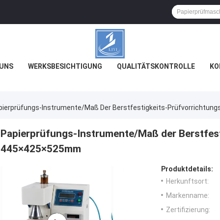
 UNS
WERKSBESICHTIGUNG
QUALITÄTSKONTROLLE
KO
pierprüfungs-Instrumente/Maß Der Berstfestigkeits-Prüfvorrichtu
Papierprüfungs-Instrumente/Maß der Berstfest
445×425×525mm
Produktdetails:
Herkunftsort:
Markenname:
Zertifizierung: