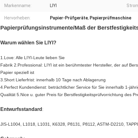
Markenname:
LIYI
Strom
Hervorheben:
Papier-Prüfgeräte
,
Papierprüfmaschine
Papierprüfungsinstrumente/Maß der Berstfestigkei
Warum wählen Sie LIYI?
1.Love: Alle LIYI-Leute lieben Sie
Fabrik 2.Professional: LIYI ist ein berühmtester Hersteller, der auf Ber
Papier speziell ist
3.Short Lieferfrist: innerhalb 10 Tage nach Ablagerung
4.Perfect Kundendienst: beträchtlicher Service für Sie innerhalb 1-jähr
Qualität 5.Nice u. guter Preis für Berstfestigkeitsprüfvorrichtung des P
Entwurfsstandard
:
JIS-L1004, L1018, L1031, K6328, P8131, P8112, ASTM-D2210, TAPP