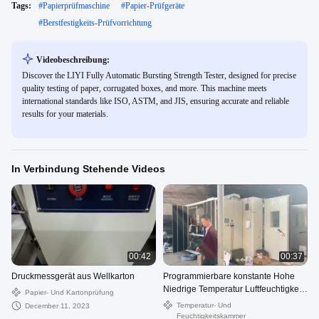
Tags:
#
Papierprüfmaschine
#
Papier-Prüfgeräte
#
Berstfestigkeits-Prüfvorrichtung
Videobeschreibung:
Discover the LIYI Fully Automatic Bursting Strength Tester, designed for precise
quality testing of paper, corrugated boxes, and more. This machine meets
international standards like ISO, ASTM, and JIS, ensuring accurate and reliable
results for your materials.
In Verbindung Stehende Videos
00:42
00:37
Druckmessgerät aus Wellkarton
Programmierbare konstante Hohe
Niedrige Temperatur Luftfeuchtigkeit
Papier- Und Kartonprüfung
Klimakammer
Temperatur- Und
December 11, 2023
Feuchtigkeitskammer