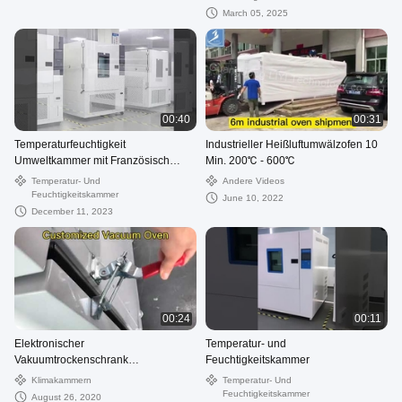
March 05, 2025
00:40
00:31
Temperaturfeuchtigkeit
Industrieller Heißluftumwälzofen 10
Umweltkammer mit Französisch
Min. 200℃ - 600℃
Tecumseh
Temperatur- Und
Andere Videos
Feuchtigkeitskammer
June 10, 2022
December 11, 2023
00:24
00:11
Elektronischer
Temperatur- und
Vakuumtrockenschrank
Feuchtigkeitskammer
Hochtemperatur Rostschutz
Klimakammern
Temperatur- Und
Feuchtigkeitskammer
August 26, 2020