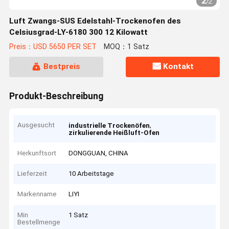
2
/
2
Luft Zwangs-SUS Edelstahl-Trockenofen des
Celsiusgrad-LY-6180 300 12 Kilowatt
Preis：USD 5650 PER SET
MOQ：1 Satz
Bestpreis
Kontakt
Produkt-Beschreibung
Ausgesucht
,
industrielle Trockenöfen
zirkulierende Heißluft-Ofen
Herkunftsort
DONGGUAN, CHINA
Lieferzeit
10 Arbeitstage
Markenname
LIYI
Min
1 Satz
Bestellmenge