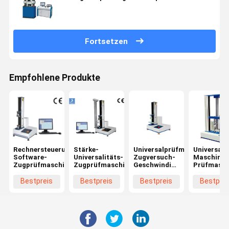
Prüfungs-Material-Prüfmaschinen
Fortsetzen
Empfohlene Produkte
Rechnersteuerungs-
Stärke-
Universalprüfmaschine-
Universals
Software-
Universalitäts-
Zugversuch-
Maschine 
Zugprüfmaschine
Zugprüfmaschine
Geschwindigkeit
Prüfmasch
0.5~1000mm/Minute
100KN mit
Präzision 
Bestpreis
Bestpreis
Bestpreis
Bestprei