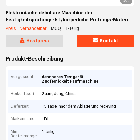
2
/
2
Elektronische dehnbare Maschine der
Festigkeitsprüfungs-5T/körperliche Prüfungs-Material-
Prüfmaschinen
Preis：verhandelbar
MOQ：1-teilig
Bestpreis
Kontakt
Produkt-Beschreibung
Ausgesucht
,
dehnbares Testgerät
Zugfestigkeit Prüfmaschine
Herkunftsort
Guangdong, China
Lieferzeit
15 Tage, nachdem Ablagerung receving
Markenname
LIYI
Min
1-teilig
Bestellmenge