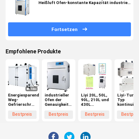
Heißluft Ofen-konstante Kapazität industriell
trocknet
Fortsetzen
Empfohlene Produkte
Energiesparende
industrieller
Liyi 20L, 50L,
Liyi-Tunne
Weg-
Ofen der
90L, 210L und
Typ
Gefrierschrank-
Genauigkeits-
430L
kontinuier
Prüfvorrichtungs-
0.3C mit
Programmierbares
Heißluftfö
Temperatur
Übertemperatur-
Labor
Trockner
Bestpreis
Bestpreis
Bestpreis
Bestprei
und
Schutz
Vakuumöfen
Heilöfen
Feuchtigkeits-
Vakuumtrockenöfen
Förderban
kundenspezifisches
mit
Typ Heißlu
Laborweißes
Vakuumpumpe
Tunnel-Of
Vakuum mit
Preis
Infrarot-