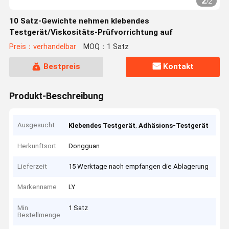
2
/
2
10 Satz-Gewichte nehmen klebendes
Testgerät/Viskositäts-Prüfvorrichtung auf
Preis：verhandelbar
MOQ：1 Satz
Bestpreis
Kontakt
Produkt-Beschreibung
Ausgesucht
,
Klebendes Testgerät
Adhäsions-Testgerät
Herkunftsort
Dongguan
Lieferzeit
15 Werktage nach empfangen die Ablagerung
Markenname
LY
Min
1 Satz
Bestellmenge