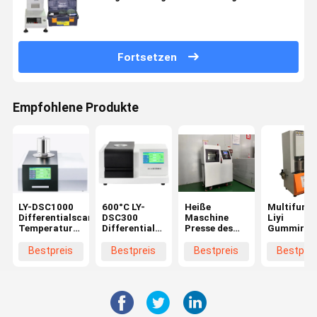
Fortsetzen
Empfohlene Produkte
LY-DSC1000
600°C LY-
Heiße
Multifunkt
Differentialscannerkalorimeter
DSC300
Maschine
Liyi
Temperatur
Differential
Presse des
Gummirhe
1150°C
Scanning
kleinen
Rotorless
Calorimeter
flachen
Bestpreis
Bestpreis
Bestpreis
Bestprei
DSC
Vulkanisators
der
Doppelschicht
für Plastik