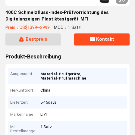
2
/
2
400C Schmelzfluss-Index-Prüfvorrichtung des
Digitalanzeigen-Plastiktestgerät-MFI
Preis：US$1399~2999
MOQ：1 Satz
Bestpreis
Kontakt
Produkt-Beschreibung
Ausgesucht
,
Material-Prüfgeräte
Material-Prüfmaschine
Herkunftsort
China
Lieferzeit
5-15days
Markenname
LIYI
Min
1 Satz
Bestellmenge