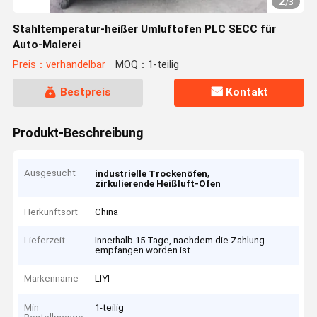
2
/
3
Stahltemperatur-heißer Umluftofen PLC SECC für
Auto-Malerei
Preis：verhandelbar
MOQ：1-teilig
Bestpreis
Kontakt
Produkt-Beschreibung
Ausgesucht
,
industrielle Trockenöfen
zirkulierende Heißluft-Ofen
Herkunftsort
China
Lieferzeit
Innerhalb 15 Tage, nachdem die Zahlung
empfangen worden ist
Markenname
LIYI
Min
1-teilig