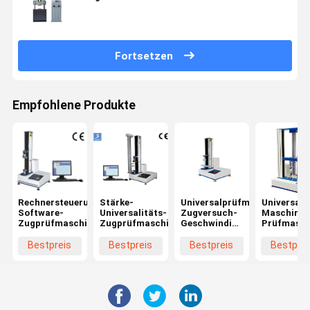
Fortsetzen
Empfohlene Produkte
Rechnersteuerungs-
Stärke-
Universalprüfmaschine-
Universals
Software-
Universalitäts-
Zugversuch-
Maschine 
Zugprüfmaschine
Zugprüfmaschine
Geschwindigkeit
Prüfmasch
0.5~1000mm/Minute
100KN mit
Präzision 
Bestpreis
Bestpreis
Bestpreis
Bestprei