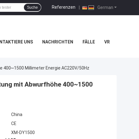
Referenzen
|
German
Suche
NTAKTIERE UNS
NACHRICHTEN
FÄLLE
VR
e 400~1500 Millimeter Energie AC220V/50Hz
stung mit Abwurfhöhe 400~1500
China
CE
XM-DY1500