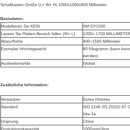
Schaltkasten-Größe (L× W× H) 1000x1000x800 Millimeter
Basisdaten.
Modellieren Sie KEIN
XM-DY1500
Lassen Sie Platten-Bereich fallen (W× L)
1200× 1700 MILLIMETE
Abwurfhöhe
400~1500 Millimeter
Exemplar-Höchstgewicht
60 Kilogramm (kann beso
werden)
Auslandsmärkte
Global
Zusätzliche Information:
Verpacken
Gutes Holzetui
Standard
ISO 2248 JIS Z0202-87 
Ista-1a
Ursprung
China
Produktionskapazität
1000sets/Year