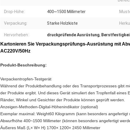
Bereic
Drop-Höhe:
400~1500 Millimeter
Muste
Verpackung:
Starke Holzkiste
Herku
Hervorheben:
druckprüfende Ausrüstung
,
Berstfestigkei
Kartonieren Sie Verpackungsprüfungs-Ausrüstung mit Abw
AC220V/50Hz
Produkt-Beschreibung:
Verpackentropfen-Testgerät
Während der Produktbehandlung oder des Transportprozesses gibt mög
der Produkte ergibt. Und dieses Gerät simuliert den Tropfenfall eine
Ränder, Winkel und Gesichter der Produkte können geprüft werden.
Anzeigen-Methoden-Digital-Höhenindikator (optional)
Exemplar maximal: Weight60 Kilogramm (kann besonders angefertigt
Abwurfhöhe 400~1500 Millimeter (können besonders angefertigt werd
Äußeres Maß (L× W× H) 1700× 1200× 2450 Millimeter