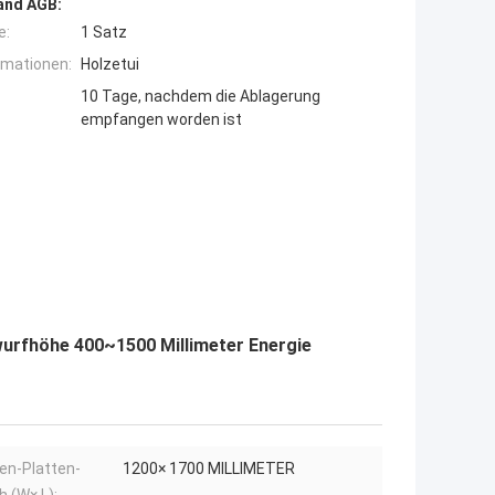
and AGB:
e:
1 Satz
rmationen:
Holzetui
10 Tage, nachdem die Ablagerung
empfangen worden ist
urfhöhe 400~1500 Millimeter Energie
en-Platten-
1200× 1700 MILLIMETER