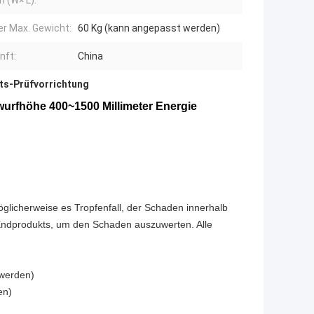
h (W× L):
r Max. Gewicht:
60 Kg (kann angepasst werden)
nft:
China
ts-Prüfvorrichtung
urfhöhe 400~1500 Millimeter Energie
licherweise es Tropfenfall, der Schaden innerhalb
s Endprodukts, um den Schaden auszuwerten. Alle
 werden)
en)