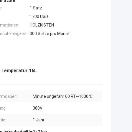
and AGB:
e:
1 Satz
1700 USD
rmationen:
HOLZKISTEN
ial-Fähigkeit:
300 Sätze pro Monat
r Temperatur 16L
rmdauer:
Minute ungefähr 60 RT~1000°C
ung:
380V
tie:
1 Jahr
kulierende Heißluft-Ofen