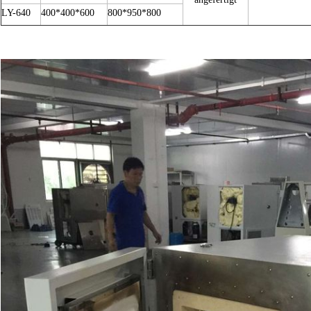
LY-640
400*400*600
800*950*800