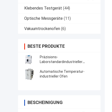
Klebendes Testgerät
(44)
Optische Messgeräte
(11)
Vakuumtrockenofen
(6)
BESTE PRODUKTE
Präzisions-
Laborstandardindustrieller
Stahlofen für
Alterungsbeständigkeits-Prüfung
Automatische Temperatur-
der hohen Temperatur
industrieller Ofen
BESCHEINIGUNG