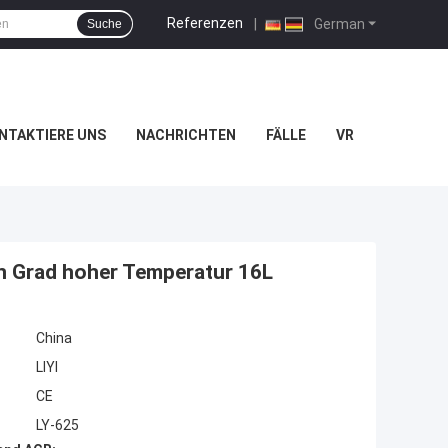
Referenzen
|
German
Suche
NTAKTIERE UNS
NACHRICHTEN
FÄLLE
VR
n Grad hoher Temperatur 16L
China
LIYI
CE
LY-625