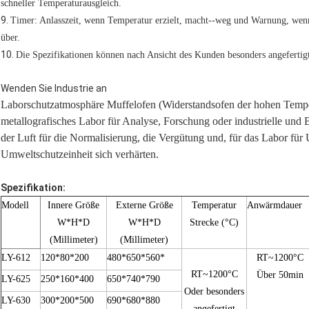
schneller Temperaturausgleich.
9.
Timer: Anlasszeit, wenn Temperatur erzielt, macht--weg und Warnung, wenn
über.
10.
Die Spezifikationen können nach Ansicht des Kunden besonders angefertigt
Wenden Sie Industrie an
Laborschutzatmosphäre Muffelofen (Widerstandsofen der hohen Temp
metallografisches Labor für Analyse, Forschung oder industrielle und 
der Luft für die Normalisierung, die Vergütung und, für das Labor für
Umweltschutzeinheit sich verhärten.
Spezifikation:
Modell
Innere
Größe
Externe Größe
Temperatur
Anwärmdauer
W*H*D
W*H*D
Strecke (°C)
(Millimeter)
(Millimeter)
LY-612
120*80*200
480*650*560*
RT~1200°C
RT~1200°C
Über 50min
LY-625
250*160*400
650*740*790
Oder besonders
LY-630
300*200*500
690*680*880
angefertigt