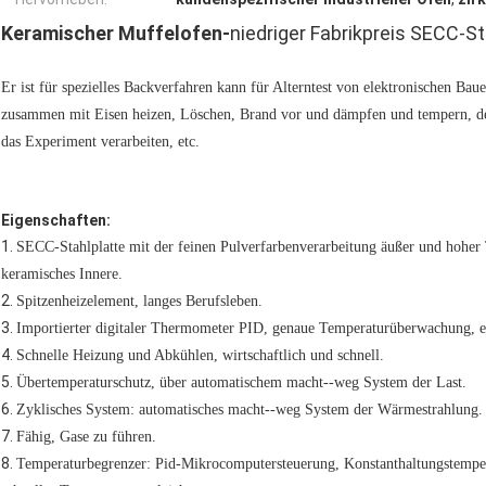
Keramischer Muffelofen-
niedriger Fabrikpreis SECC-S
Er ist für spezielles Backverfahren kann für Alterntest von elektronischen B
zusammen mit Eisen heizen, Löschen, Brand vor und dämpfen und tempern, des
das Experiment verarbeiten, etc.
Eigenschaften:
1.
SECC-Stahlplatte mit der feinen Pulverfarbenverarbeitung äußer und hoher
keramisches Innere.
2.
Spitzenheizelement, langes Berufsleben.
3.
Importierter digitaler Thermometer PID, genaue Temperaturüberwachung, e
4.
Schnelle Heizung und Abkühlen, wirtschaftlich und schnell.
5.
Übertemperaturschutz, über automatischem macht--weg System der Last.
6.
Zyklisches System: automatisches macht--weg System der Wärmestrahlung.
7.
Fähig, Gase zu führen.
8.
Temperaturbegrenzer: Pid-Mikrocomputersteuerung, Konstanthaltungstemper