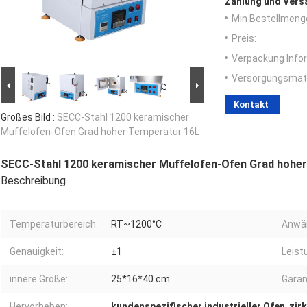
Zahlung und Vers
Min Bestellmeng
Preis:
Verpackung Info
Versorgungsmater
Kontakt
Großes Bild :
SECC-Stahl 1200 keramischer
Muffelofen-Ofen Grad hoher Temperatur 16L
SECC-Stahl 1200 keramischer Muffelofen-Ofen Grad hohe
Beschreibung
Temperaturbereich:
RT~1200°C
Anwä
Genauigkeit:
±1
Leist
innere Größe:
25*16*40 cm
Garan
Hervorheben:
kundenspezifischer industrieller Ofen
,
zir