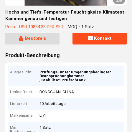
2
/
5
Hochs und Tiefs-Temperatur-Feuchtigkeits-Klimatest-
Kammer genau und festigen
Preis：USD 10884.38 PER SET
MOQ：1 Satz
Bestpreis
Kontakt
Produkt-Beschreibung
Ausgesucht
Prüfungs- unter umgebungsbedingter
Beanspruchungkammer
,
Stabilität-Prüfschrank
Herkunftsort
DONGGUAN, CHINA
Lieferzeit
10 Arbeitstage
Markenname
LIYI
Min
1 Satz
Bestellmenge