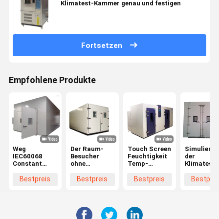
Klimatest-Kammer genau und festigen
Fortsetzen
Empfohlene Produkte
Weg
Der Raum-
Touch Screen
Simulierte
IEC60068
Besucher
Feuchtigkeit
der
Constant
ohne
Temp-
Klimatest-
Temperature
Voranmeldung
klimatischer
Raum der
And Humidity
der konstante
Test-Raum,
programmi
Bestpreis
Bestpreis
Bestpreis
Bestprei
Chamber in
Temperatur-
Umweltprüfgerät
Temperatu
ODM
Feuchtigkeits-
Feuchtigke
kontrollierten
Test-
Umgebung die
Kammer-
graue Farbe
Besucher